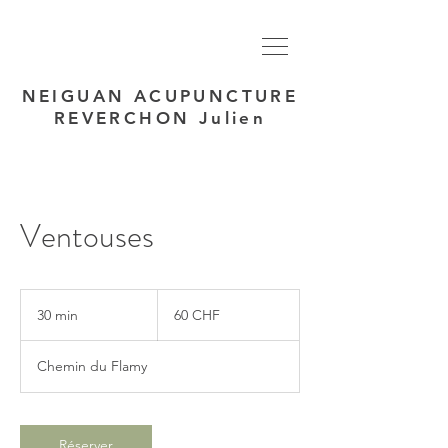
NEIGUAN ACUPUNCTURE
REVERCHON Julien
Ventouses
60
francs
30 min
3
60 CHF
suisses
0
m
Chemin du Flamy
i
n
Réserver